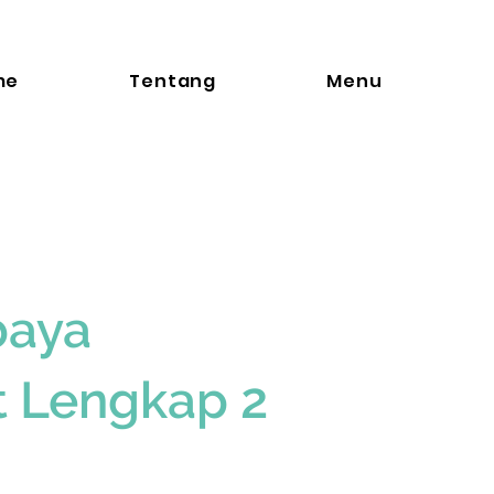
me
Tentang
Menu
baya
t Lengkap 2