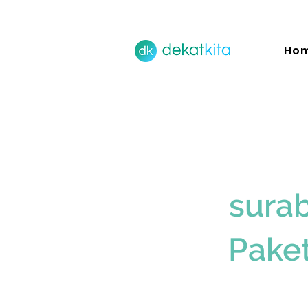
Ho
sura
Pake